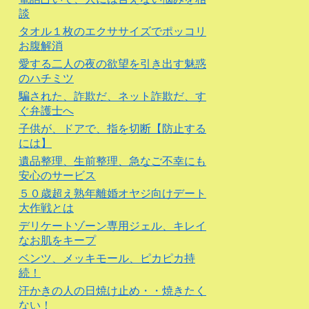
談
タオル１枚のエクササイズでポッコリ
お腹解消
愛する二人の夜の欲望を引き出す魅惑
のハチミツ
騙された、詐欺だ、ネット詐欺だ、す
ぐ弁護士へ
子供が、ドアで、指を切断【防止する
には】
遺品整理、生前整理、急なご不幸にも
安心のサービス
５０歳超え熟年離婚オヤジ向けデート
大作戦とは
デリケートゾーン専用ジェル、キレイ
なお肌をキープ
ベンツ、メッキモール、ピカピカ持
続！
汗かきの人の日焼け止め・・焼きたく
ない！