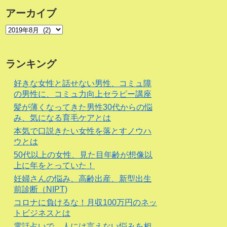
アーカイブ
ランキング
好きな女性と話せない男性、コミュ障
の男性に、コミュ力向上セラピー講座
髪が薄くなってきた男性30代からの悩
み、気になる育毛ケアとは
本気で口説きたい女性を落とすノウハ
ウとは
50代以上の女性、見た目年齢が想像以
上に年をとっていた！
妊婦さんの悩み、高齢出産、新型出生
前診断（NIPT)
コロナに負けるな！月収100万円のネッ
トビジネスとは
電話占いで、人には言えない悩みを相