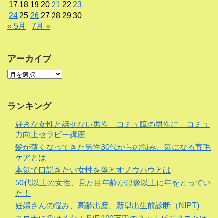
17
18
19
20
21
22
23
24
25
26
27
28
29
30
« 5月
7月 »
アーカイブ
ランキング
好きな女性と話せない男性、コミュ障の男性に、コミュ
力向上セラピー講座
髪が薄くなってきた男性30代からの悩み、気になる育毛
ケアとは
本気で口説きたい女性を落とすノウハウとは
50代以上の女性、見た目年齢が想像以上に年をとってい
た！
妊婦さんの悩み、高齢出産、新型出生前診断（NIPT)