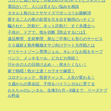
コロナに負けるな！月収100万円のネットビジネスとは
電話占いで、人には言えない悩みを相談
タオル１枚のエクササイズでポッコリお腹解消
愛する二人の夜の欲望を引き出す魅惑のハチミツ
騙された、詐欺だ、ネット詐欺だ、すぐ弁護士へ
子供が、ドアで、指を切断【防止するには】
遺品整理、生前整理、急なご不幸にも安心のサービス
５０歳超え熟年離婚オヤジ向けデート大作戦とは
デリケートゾーン専用ジェル、キレイなお肌をキープ
ベンツ、メッキモール、ピカピカ持続！
汗かきの人の日焼け止め・・焼きたくない！
家で熱唱！歌が上達！カラオケ練習！
コロナショック、投資チャンス、人生が変わる！
５歳からの英会話、子供をバイリンガルに育てる
おもちゃのレンタル、生後3カ月～8歳まで、リーズナブ
ル料金