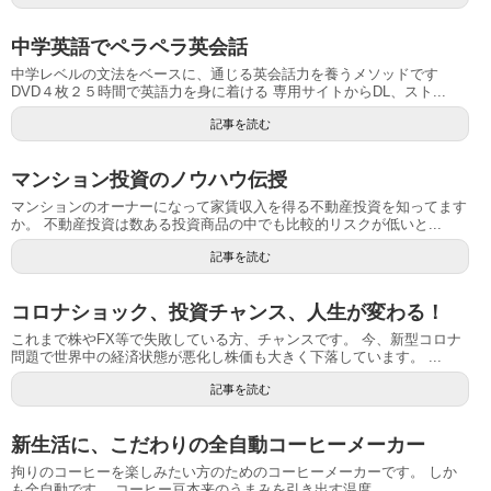
中学英語でペラペラ英会話
中学レベルの文法をベースに、通じる英会話力を養うメソッドです
DVD４枚２５時間で英語力を身に着ける 専用サイトからDL、スト...
記事を読む
マンション投資のノウハウ伝授
マンションのオーナーになって家賃収入を得る不動産投資を知ってます
か。 不動産投資は数ある投資商品の中でも比較的リスクが低いと...
記事を読む
コロナショック、投資チャンス、人生が変わる！
これまで株やFX等で失敗している方、チャンスです。 今、新型コロナ
問題で世界中の経済状態が悪化し株価も大きく下落しています。 ...
記事を読む
新生活に、こだわりの全自動コーヒーメーカー
拘りのコーヒーを楽しみたい方のためのコーヒーメーカーです。 しか
も全自動です。 コーヒー豆本来のうまみを引き出す温度...